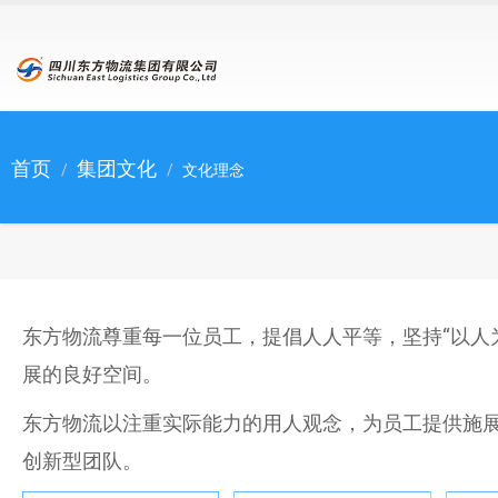
跳转到主要内容
首页
集团文化
文化理念
东方物流尊重每一位员工，提倡人人平等，坚持“以人
展的良好空间。
东方物流以注重实际能力的用人观念，为员工提供施
创新型团队。