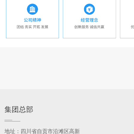
集团总部
地址：四川省自贡市沿滩区高新