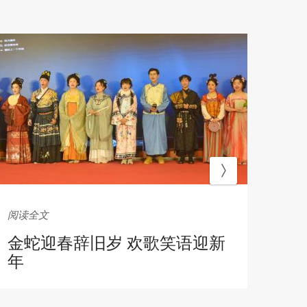
阅读全文
阅读
金蛇迎春辞旧岁 欢歌笑语迎新
东
年
育