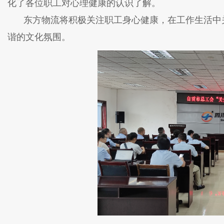
化了各位职工对心理健康的认识了解。
东方物流将积极关注职工身心健康，在工作生活中关
谐的文化氛围。