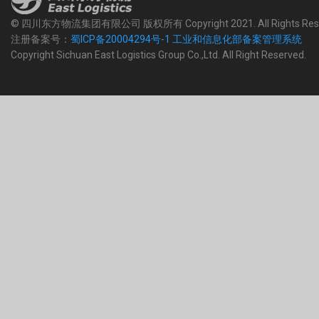
© 四川东方物流集团有限公司 版权所有 Copyright 2021. All Rights Rese
注册备案号：
蜀ICP备20004294号-1 工业和信息化部备案管理系统
Copyright Sichuan East Logistics Group Co.,Ltd. All Right Reserved.