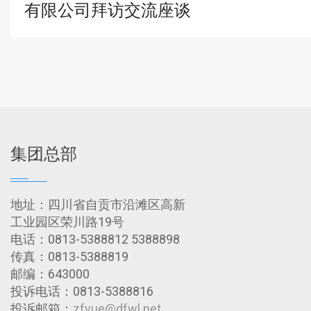
有限公司拜访交流座谈
集团总部
地址：四川省自贡市沿滩区高新
工业园区荣川路19号
电话：0813-5388812 5388898
传真：0813-5388819
邮编：643000
投诉电话：0813-5388816
投诉邮箱：
zfyue@dfwl.net