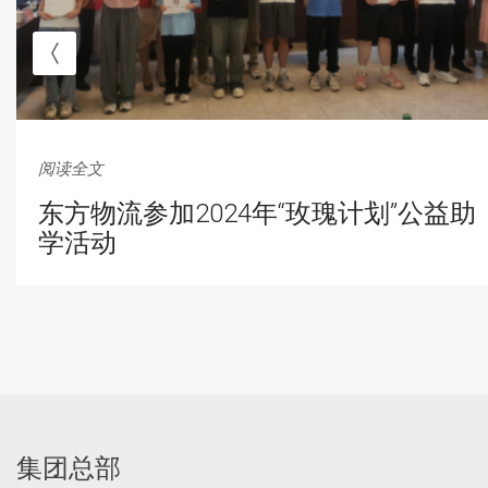
阅读全文
东方物流参加2024年“玫瑰计划”公益助
学活动
集团总部