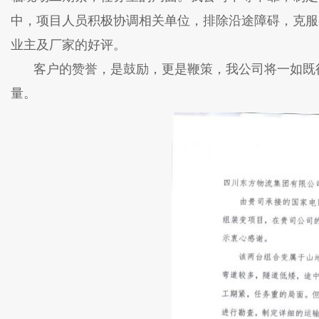
中，项目人员积极协调相关单位，排除沿途障碍，克服各
业主及厂家的好评。
客户的赞誉，是鼓励，更是鞭策，我公司将一如既往
量。