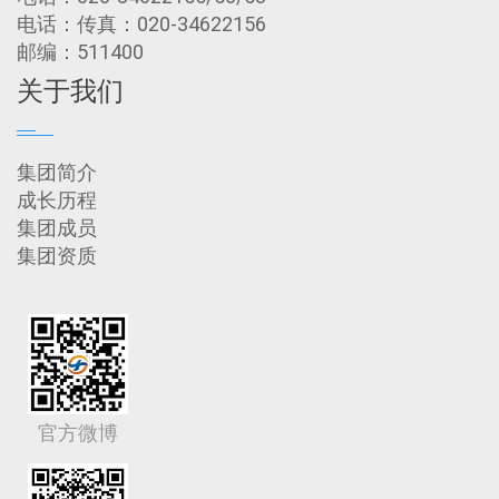
电话：传真：020-34622156
邮编：511400
关于我们
集团简介
成长历程
集团成员
集团资质
官方微博