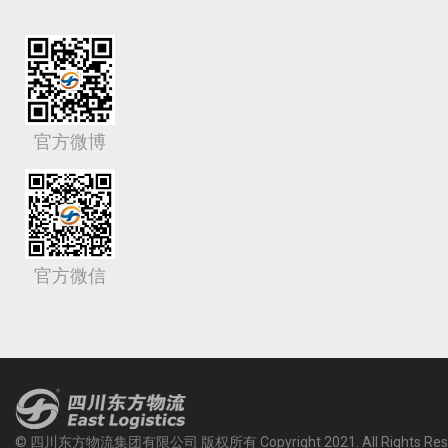
官方微博
官方微信
© 四川东方物流集团有限公司 版权所有 Copyright 2021. All Rights Rese