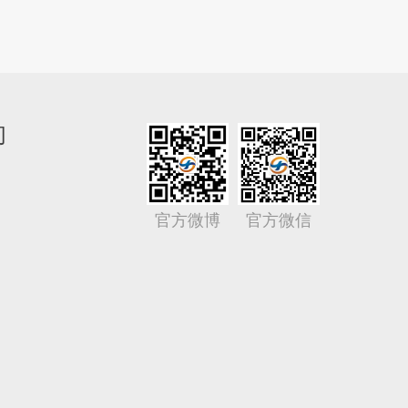
们
官方微博
官方微信