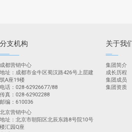
分支机构
关于我
成都营销中心
集团简介
地址：成都市金牛区蜀汉路426号上层建
成长历程
筑A座19楼
集团成员
电话：028-62926677/88
集团资质
传真：028-62902288
邮编：610036
北京营销中心
地址：北京市朝阳区北辰东路8号院10号
楼汇园Q座