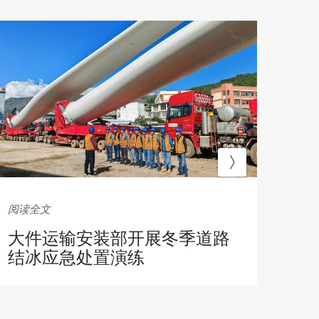
阅读全文
阅读
大件运输安装部开展冬季道路
2
结冰应急处置演练
表