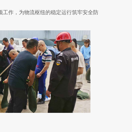
项工作，为物流枢纽的稳定运行筑牢安全防