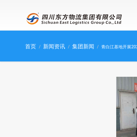
跳转到主要内容
首页
新闻资讯
集团新闻
青白江基地开展20