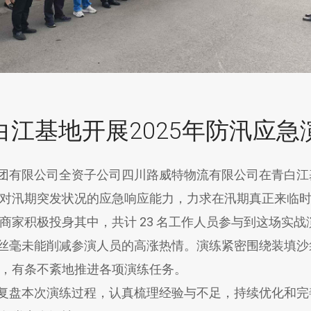
白江基地开展2025年防汛应急
物流集团有限公司全资子公司四川路威特物流有限公司在青白江
对汛期突发状况的应急响应能力，力求在汛期真正来临
级商家积极投身其中，共计 23 名工作人员参与到这场实战
毫未能削减参演人员的高涨热情。演练紧密围绕装填沙
，有条不紊地推进各项演练任务。
盘本次演练过程，认真梳理经验与不足，持续优化和完