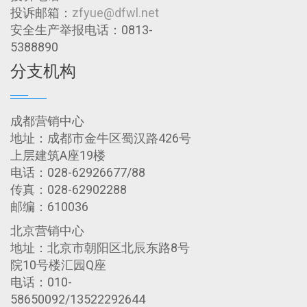
投诉邮箱：
zfyue@dfwl.net
安全生产举报电话：0813-
5388890
分支机构
成都营销中心
地址：成都市金牛区蜀汉路426号
上层建筑A座19楼
电话：028-62926677/88
传真：028-62902288
邮编：610036
北京营销中心
地址：北京市朝阳区北辰东路8号
院10号楼汇园Q座
电话：010-
58650092/13522292644