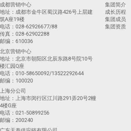
成都营销中心
集团简介
地址：成都市金牛区蜀汉路426号上层建
成长历程
筑A座19楼
集团成员
电话：028-62926677/88
集团资质
传真：028-62902288
邮编：610036
北京营销中心
地址：北京市朝阳区北辰东路8号院10号
楼汇园Q座
电话：010-58650092/13522292644
邮编：100020
上海分公司
地址：上海市闵行区江川路291弄20号2幢
4楼G座
电话：021-50899256
邮编：200240
广东天泰供应链有限公司