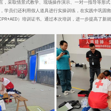
，采取情景式教学、现场操作演示、一对一指导等形式，
，学员们还利用假人道具进行实操训练，在实践中巩固
R+AED）培训证书。通过本次培训，进一步提高了新