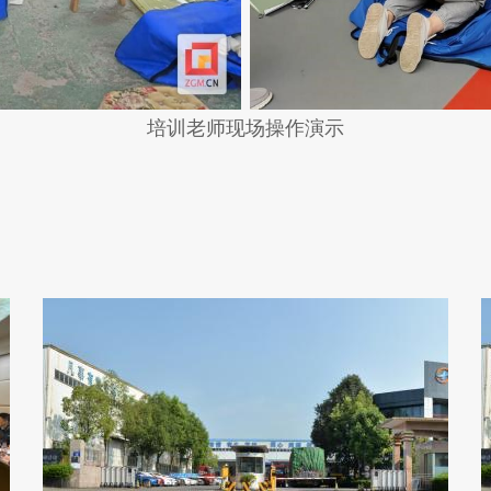
培训老师现场操作演示