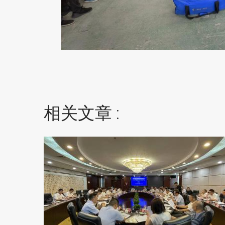
相关文章 :