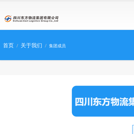
跳转到主要内容
首页
关于我们
集团成员