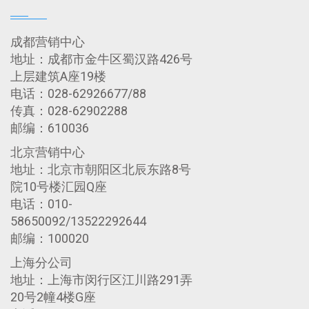
成都营销中心
地址：成都市金牛区蜀汉路426号
上层建筑A座19楼
电话：028-62926677/88
传真：028-62902288
邮编：610036
北京营销中心
地址：北京市朝阳区北辰东路8号
院10号楼汇园Q座
电话：010-
58650092/13522292644
邮编：100020
上海分公司
地址：上海市闵行区江川路291弄
20号2幢4楼G座