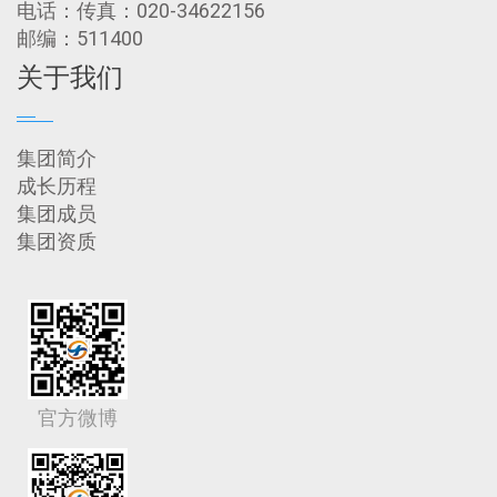
电话：传真：020-34622156
邮编：511400
关于我们
集团简介
成长历程
集团成员
集团资质
官方微博