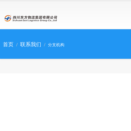
跳转到主要内容
首页
联系我们
分支机构