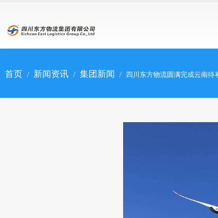
跳转到主要内容
首页
新闻资讯
集团新闻
四川东方物流圆满完成云南待