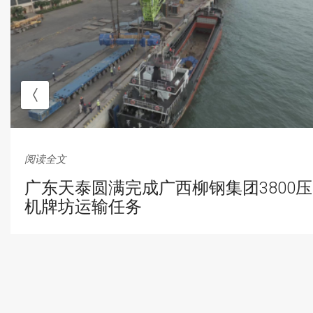
阅读全文
广东天泰圆满完成广西柳钢集团3800压
机牌坊运输任务