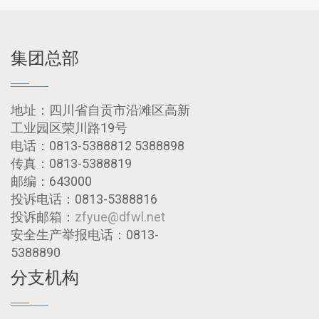
集团总部
地址：四川省自贡市沿滩区高新
工业园区荣川路19号
电话：0813-5388812 5388898
传真：0813-5388819
邮编：643000
投诉电话：0813-5388816
投诉邮箱：
zfyue@dfwl.net
安全生产举报电话：0813-
5388890
分支机构