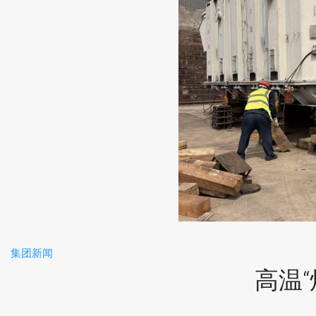
集团新闻
高温“