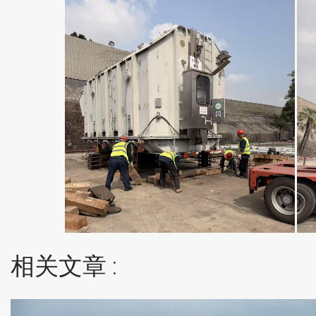
相关文章 :