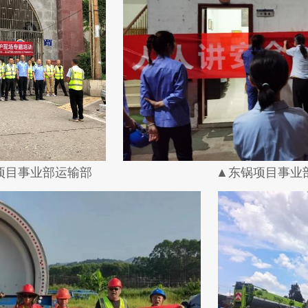
锅项目事业部运输部 ▲东锅项目事业部