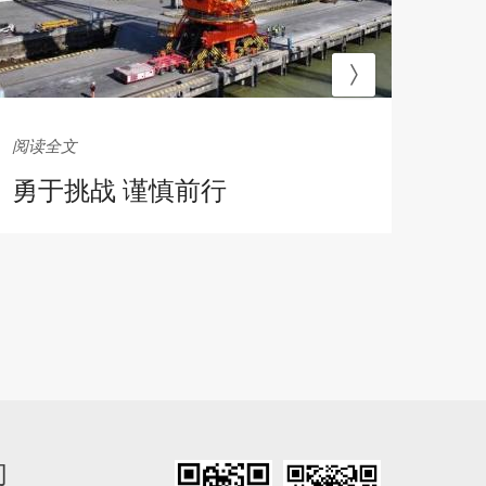
阅读全文
阅读
东方物流组织开展“红心向党 砥
2
砺奋进”职工读书分享暨朗诵活
表
动
们