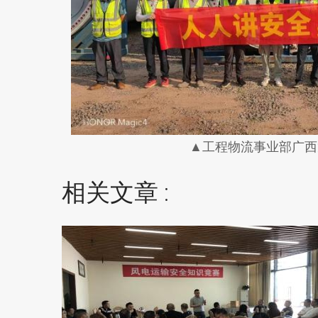
▲工程物流事业部
相关文章 :