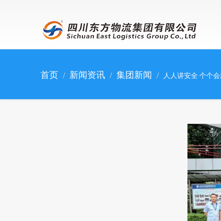
跳转到主要内容
首页
新闻资讯
集团新闻
人人讲安全 个个会