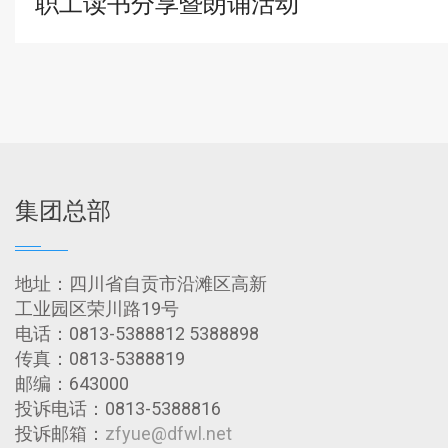
职工读书分享暨朗诵活动
集团总部
地址：四川省自贡市沿滩区高新
工业园区荣川路19号
电话：0813-5388812 5388898
传真：0813-5388819
邮编：643000
投诉电话：0813-5388816
投诉邮箱：
zfyue@dfwl.net