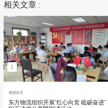
相关文章 :
阅读全文
东方物流组织开展“红心向党 砥砺奋进”