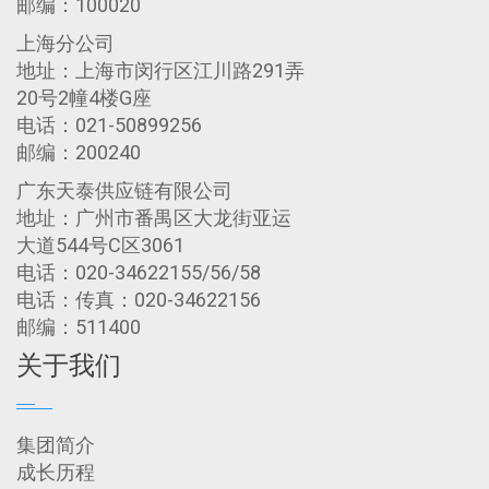
邮编：100020
上海分公司
地址：上海市闵行区江川路291弄
20号2幢4楼G座
电话：021-50899256
邮编：200240
广东天泰供应链有限公司
地址：广州市番禺区大龙街亚运
大道544号C区3061
电话：020-34622155/56/58
电话：传真：020-34622156
邮编：511400
关于我们
集团简介
成长历程