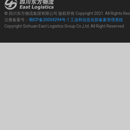
© 四川东方物流集团有限公司 版权所有 Copyright 2021. All Rights Rese
注册备案号：
蜀ICP备20004294号-1 工业和信息化部备案管理系统
Copyright Sichuan East Logistics Group Co.,Ltd. All Right Reserved.