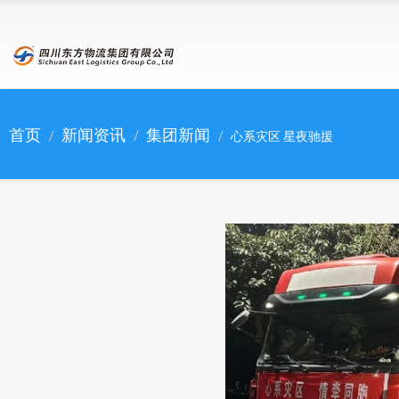
跳转到主要内容
首页
新闻资讯
集团新闻
心系灾区 星夜驰援