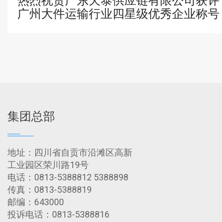
评
2024年6月份安全生产优秀员工
号
报
集团总部
地址：四川省自贡市沿滩区高新
工业园区荣川路19号
电话：0813-5388812 5388898
传真：0813-5388819
邮编：643000
投诉电话：0813-5388816