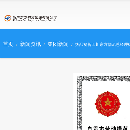
跳转到主要内容
首页
新闻资讯
集团新闻
热烈祝贺四川东方物流总经理