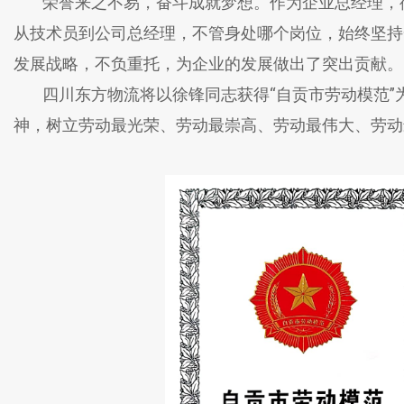
荣誉来之不易，奋斗成就梦想。作为企业总经理，徐
从技术员到公司总经理，不管身处哪个岗位，始终坚持
发展战略，不负重托，为企业的发展做出了突出贡献。
四川东方物流将以徐锋同志获得“自贡市劳动模范”
神，树立劳动最光荣、劳动最崇高、劳动最伟大、劳动